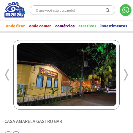
O que você está buscando?
Wh
Ícone Pesquis
onde ficar
onde comer
comércios
atrativos
investimentos
Previous
Nex
CASA AMARELA GASTRO BAR