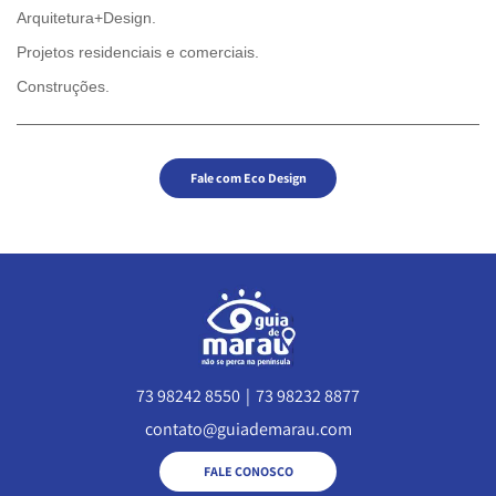
Arquitetura+Design.
Projetos residenciais e comerciais.
Construções.
Fale com Eco Design
73 98242 8550
|
73 98232 8877
contato@guiademarau.com
FALE CONOSCO